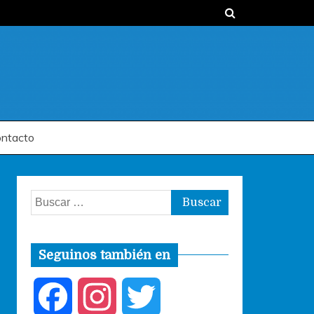
ntacto
Buscar:
Seguinos también en
F
I
T