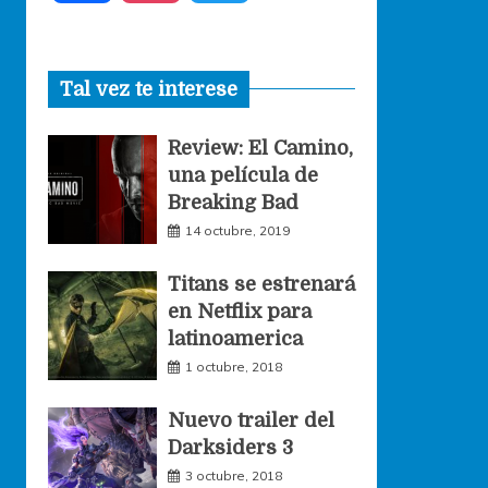
a
n
w
Tal vez te interese
c
s
i
Review: El Camino,
e
t
t
una película de
Breaking Bad
b
a
t
14 octubre, 2019
o
g
e
Titans se estrenará
en Netflix para
o
r
r
latinoamerica
1 octubre, 2018
k
a
Nuevo trailer del
Darksiders 3
m
3 octubre, 2018