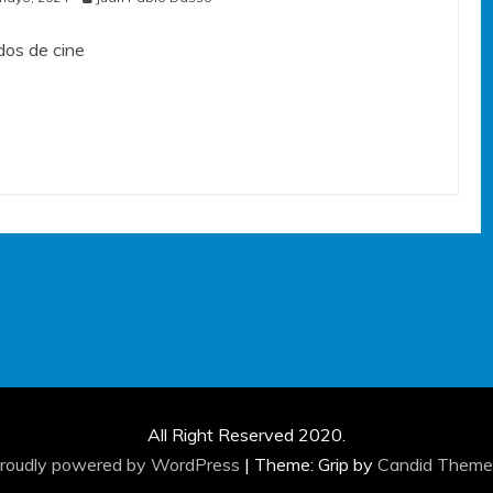
os de cine
All Right Reserved 2020.
roudly powered by WordPress
|
Theme: Grip by
Candid Theme