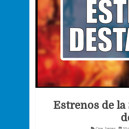
Estrenos de la
d
Cine
,
Series
20 