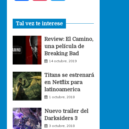
a
n
w
Tal vez te interese
c
s
i
Review: El Camino,
e
t
t
una película de
Breaking Bad
b
a
t
14 octubre, 2019
o
g
e
Titans se estrenará
en Netflix para
o
r
r
latinoamerica
1 octubre, 2018
k
a
Nuevo trailer del
Darksiders 3
m
3 octubre, 2018