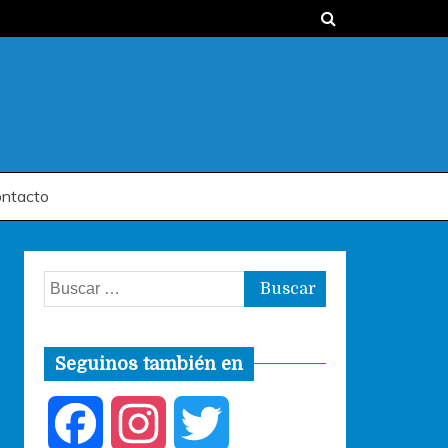
ntacto
Buscar:
Seguinos también en
F
I
T