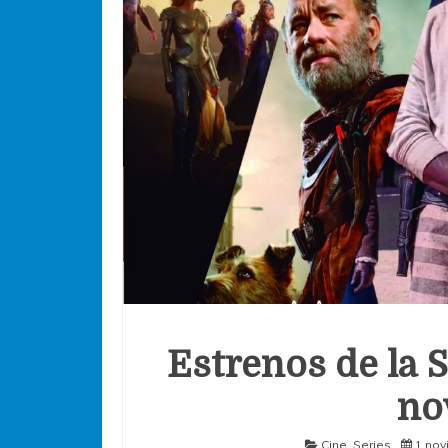
Estrenos de la S
no
Cine
,
Series
1 nov