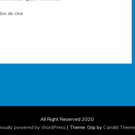
os de cine
All Right Reserved 2020.
roudly powered by WordPress
|
Theme: Grip by
Candid Theme