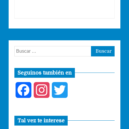
Buscar:
Seguinos también en
F
I
T
a
n
w
Tal vez te interese
c
s
i