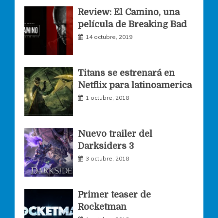
Review: El Camino, una
e
t
t
película de Breaking Bad
14 octubre, 2019
b
a
t
o
g
e
Titans se estrenará en
Netflix para latinoamerica
o
r
r
1 octubre, 2018
k
a
Nuevo trailer del
Darksiders 3
m
3 octubre, 2018
Primer teaser de
Rocketman