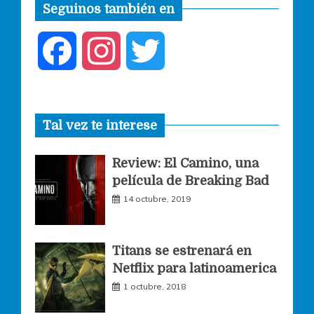
Seguinos también en
F
I
T
a
n
w
Tal vez te interese
c
s
i
Review: El Camino, una
e
t
t
película de Breaking Bad
14 octubre, 2019
b
a
t
o
g
e
Titans se estrenará en
Netflix para latinoamerica
o
r
r
1 octubre, 2018