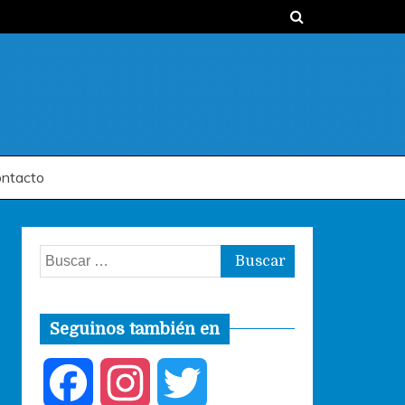
ntacto
Buscar:
Seguinos también en
F
I
T