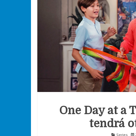
One Day at a 
tendrá o
Series