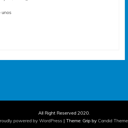
e unos
All Right Reserved 2020.
roudly powered by WordPress
|
Theme: Grip by
Candid Theme