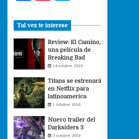
a
n
w
Tal vez te interese
c
s
i
Review: El Camino,
e
t
t
una película de
Breaking Bad
b
a
t
14 octubre, 2019
o
g
e
Titans se estrenará
en Netflix para
o
r
r
latinoamerica
1 octubre, 2018
k
a
Nuevo trailer del
Darksiders 3
m
3 octubre, 2018