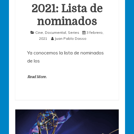
2021: Lista de
nominados
Cine
,
Documental
,
Series
3 febrero,
2021
Juan Pablo Dasso
Ya conocemos la lista de nominados
de los
Read More.