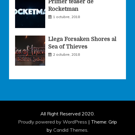
Primer teaser de
Rocketman
1 octubre, 2018
Llega Forsaken Shores al
Sea of Thieves
2 octubre, 2018
All Right Reserved 2020.
Proudly powered by WordPress
|
Theme: Grip
by
Candid Themes
.