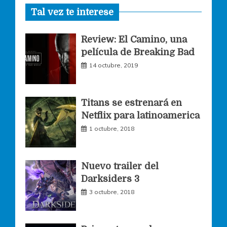
Tal vez te interese
c
s
i
Review: El Camino, una
e
t
t
película de Breaking Bad
14 octubre, 2019
b
a
t
o
g
e
Titans se estrenará en
Netflix para latinoamerica
o
r
r
1 octubre, 2018
k
a
Nuevo trailer del
Darksiders 3
m
3 octubre, 2018