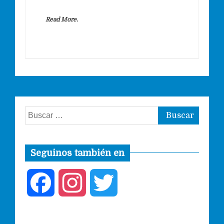
Read More.
Buscar:
Seguinos también en
F
I
T
a
n
w