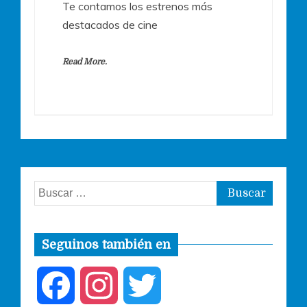
Te contamos los estrenos más
destacados de cine
Read More.
Buscar:
Seguinos también en
F
I
T