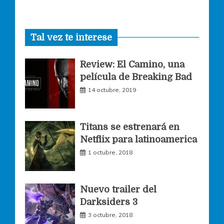
a
n
w
Tal vez te interese
c
s
i
Review: El Camino, una
e
t
t
película de Breaking Bad
14 octubre, 2019
b
a
t
o
g
e
Titans se estrenará en
Netflix para latinoamerica
o
r
r
1 octubre, 2018
k
a
Nuevo trailer del
Darksiders 3
m
3 octubre, 2018