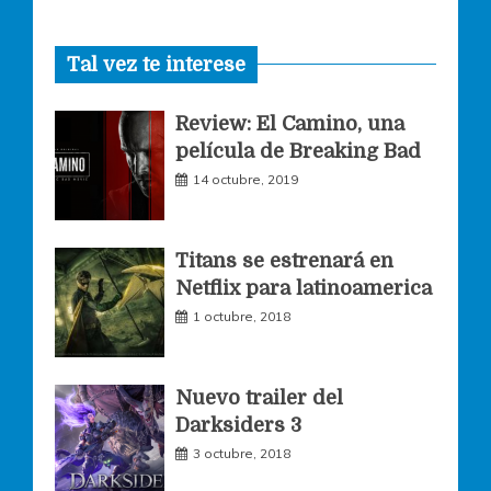
a
n
w
Tal vez te interese
c
s
i
Review: El Camino, una
e
t
t
película de Breaking Bad
14 octubre, 2019
b
a
t
o
g
e
Titans se estrenará en
Netflix para latinoamerica
o
r
r
1 octubre, 2018
k
a
Nuevo trailer del
Darksiders 3
m
3 octubre, 2018