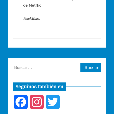
de Netflix
Read More.
Buscar:
Seguinos también en
F
I
T