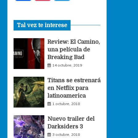
a
n
w
Tal vez te interese
c
s
i
Review: El Camino,
e
t
t
una película de
Breaking Bad
b
a
t
14 octubre, 2019
o
g
e
Titans se estrenará
en Netflix para
o
r
r
latinoamerica
1 octubre, 2018
k
a
Nuevo trailer del
Darksiders 3
m
3 octubre, 2018