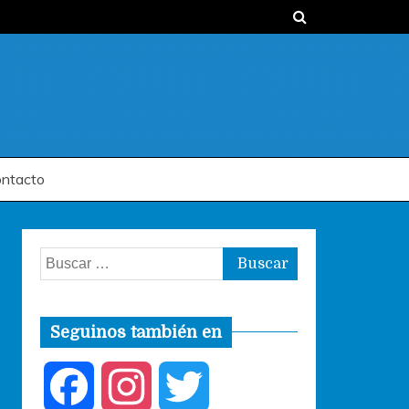
ntacto
Buscar:
Seguinos también en
F
I
T