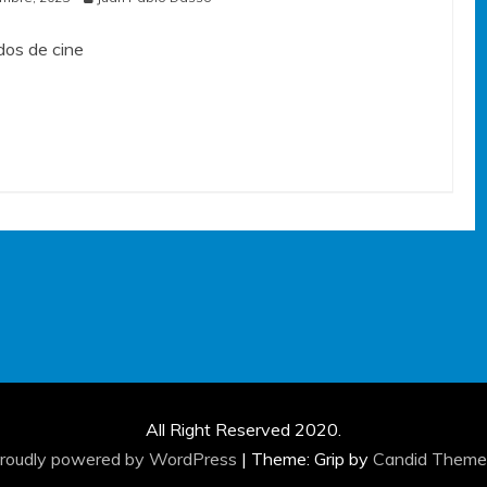
os de cine
All Right Reserved 2020.
roudly powered by WordPress
|
Theme: Grip by
Candid Theme