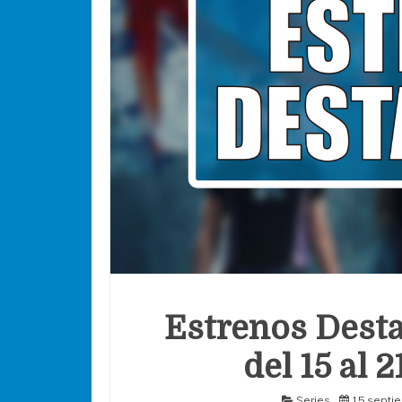
Estrenos Desta
del 15 al 
Series
15 septi