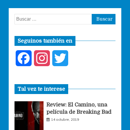
Buscar:
Seguinos también en
F
I
T
a
n
w
Tal vez te interese
c
s
i
Review: El Camino, una
e
t
t
película de Breaking Bad
14 octubre, 2019
b
a
t