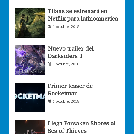
o
g
e
Titans se estrenará en
Netflix para latinoamerica
o
r
r
1 octubre, 2018
k
a
Nuevo trailer del
Darksiders 3
m
3 octubre, 2018
Primer teaser de
Rocketman
1 octubre, 2018
Llega Forsaken Shores al
Sea of Thieves