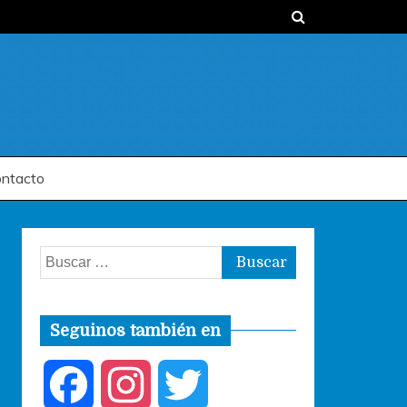
ntacto
Buscar:
Seguinos también en
F
I
T