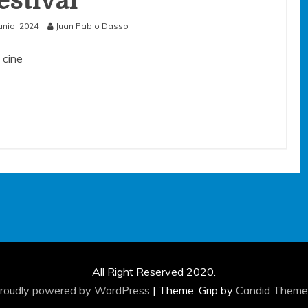
estival
junio, 2024
Juan Pablo Dasso
 cine
All Right Reserved 2020.
roudly powered by WordPress
|
Theme: Grip by
Candid Theme