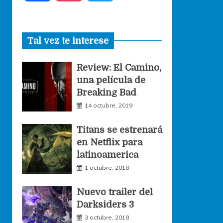
a
n
w
Tal vez te interese
c
s
i
Review: El Camino,
e
t
t
una película de
Breaking Bad
b
a
t
14 octubre, 2019
o
g
e
Titans se estrenará
en Netflix para
o
r
r
latinoamerica
1 octubre, 2018
k
a
Nuevo trailer del
Darksiders 3
m
3 octubre, 2018