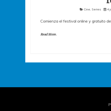
f
Cine
,
Series
4 
Comienza el festival online y gratuito de
Read More.
P