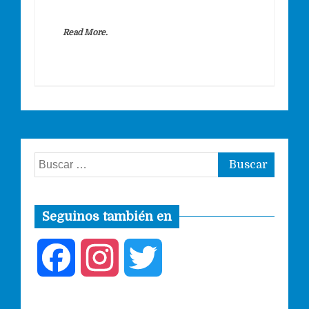
Read More.
Buscar:
Seguinos también en
F
I
T
a
n
w