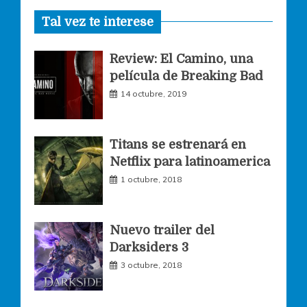
Tal vez te interese
c
s
i
Review: El Camino, una
e
t
t
película de Breaking Bad
14 octubre, 2019
b
a
t
o
g
e
Titans se estrenará en
Netflix para latinoamerica
o
r
r
1 octubre, 2018
k
a
Nuevo trailer del
Darksiders 3
m
3 octubre, 2018