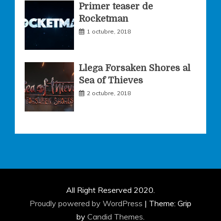
Primer teaser de
Rocketman
1 octubre, 2018
Llega Forsaken Shores al
Sea of Thieves
2 octubre, 2018
All Right Reserved 2020.
Proudly powered by WordPress
|
Theme: Grip
by
Candid Themes
.