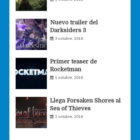
k
a
Nuevo trailer del
Darksiders 3
m
3 octubre, 2018
Primer teaser de
Rocketman
1 octubre, 2018
Llega Forsaken Shores al
Sea of Thieves
2 octubre, 2018