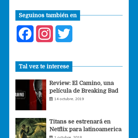
Seguinos también en
F
I
T
a
n
w
Tal vez te interese
c
s
i
Review: El Camino, una
e
t
t
película de Breaking Bad
14 octubre, 2019
b
a
t
o
g
e
Titans se estrenará en
Netflix para latinoamerica
o
r
r
1 octubre, 2018