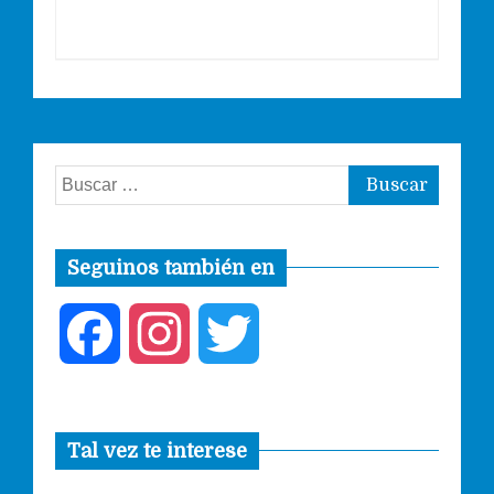
Buscar:
Seguinos también en
F
I
T
a
n
w
Tal vez te interese
c
s
i