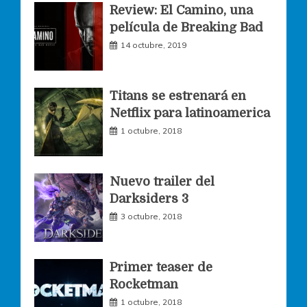
Review: El Camino, una
e
t
t
película de Breaking Bad
14 octubre, 2019
b
a
t
o
g
e
Titans se estrenará en
Netflix para latinoamerica
o
r
r
1 octubre, 2018
k
a
Nuevo trailer del
Darksiders 3
m
3 octubre, 2018
Primer teaser de
Rocketman
1 octubre, 2018