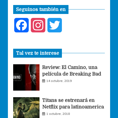
Seguinos también en
F
I
T
a
n
w
Tal vez te interese
c
s
i
Review: El Camino, una
e
t
t
película de Breaking Bad
14 octubre, 2019
b
a
t
o
g
e
Titans se estrenará en
Netflix para latinoamerica
o
r
r
1 octubre, 2018