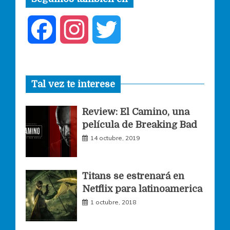
F
I
T
a
n
w
Tal vez te interese
c
s
i
Review: El Camino, una
e
t
t
película de Breaking Bad
14 octubre, 2019
b
a
t
o
g
e
Titans se estrenará en
Netflix para latinoamerica
o
r
r
1 octubre, 2018
k
a