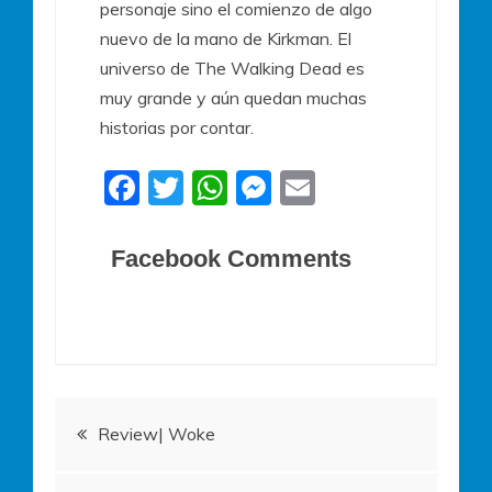
personaje sino el comienzo de algo
nuevo de la mano de Kirkman. El
universo de The Walking Dead es
muy grande y aún quedan muchas
historias por contar.
F
T
W
M
E
a
w
h
e
m
c
itt
at
ss
ai
Facebook Comments
e
er
s
e
l
b
A
n
o
p
g
o
p
er
Navegación
k
Review| Woke
de