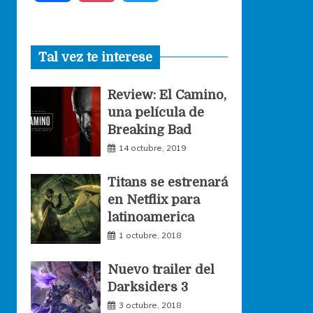
a
n
w
Tal vez te interese
c
s
i
Review: El Camino,
e
t
t
una película de
Breaking Bad
b
a
t
14 octubre, 2019
o
g
e
Titans se estrenará
en Netflix para
o
r
r
latinoamerica
1 octubre, 2018
k
a
Nuevo trailer del
Darksiders 3
m
3 octubre, 2018