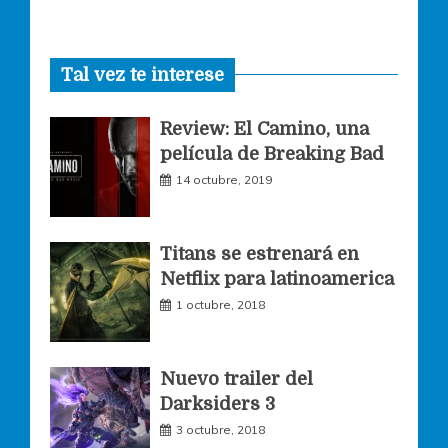
a
n
w
Tal vez te interese
c
s
i
Review: El Camino, una
e
t
t
película de Breaking Bad
14 octubre, 2019
b
a
t
o
g
e
Titans se estrenará en
Netflix para latinoamerica
o
r
r
1 octubre, 2018
k
a
Nuevo trailer del
Darksiders 3
m
3 octubre, 2018