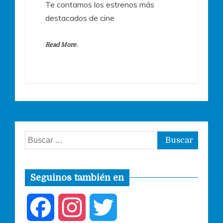
Te contamos los estrenos más
destacados de cine
Read More.
Buscar:
Seguinos también en
F
I
T