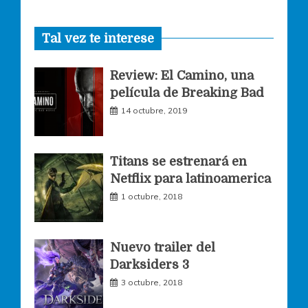
a
n
w
Tal vez te interese
c
s
i
Review: El Camino, una
e
t
t
película de Breaking Bad
14 octubre, 2019
b
a
t
o
g
e
Titans se estrenará en
Netflix para latinoamerica
o
r
r
1 octubre, 2018
k
a
Nuevo trailer del
Darksiders 3
m
3 octubre, 2018