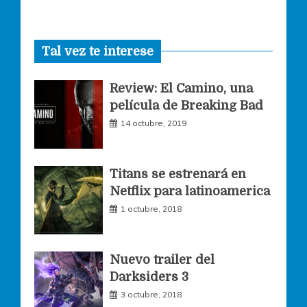
a
n
w
Tal vez te interese
c
s
i
Review: El Camino, una
e
t
t
película de Breaking Bad
14 octubre, 2019
b
a
t
o
g
e
Titans se estrenará en
Netflix para latinoamerica
o
r
r
1 octubre, 2018
k
a
Nuevo trailer del
Darksiders 3
m
3 octubre, 2018