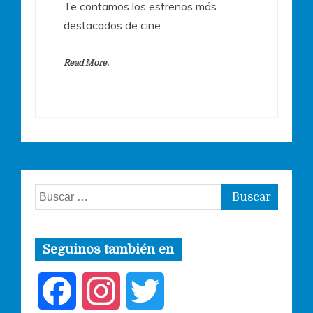
Te contamos los estrenos más
destacados de cine
Read More.
Buscar:
Seguinos también en
F
I
T