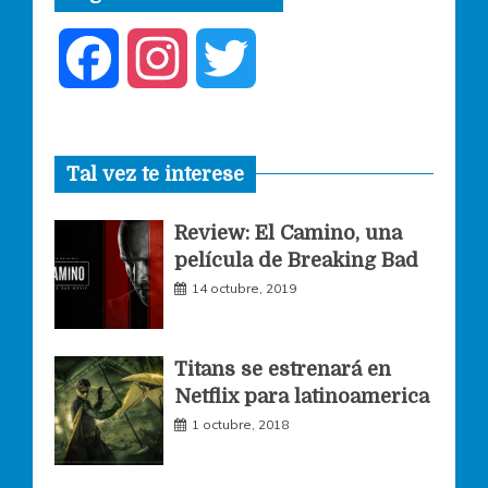
F
I
T
a
n
w
Tal vez te interese
c
s
i
Review: El Camino, una
e
t
t
película de Breaking Bad
14 octubre, 2019
b
a
t
o
g
e
Titans se estrenará en
Netflix para latinoamerica
o
r
r
1 octubre, 2018
k
a