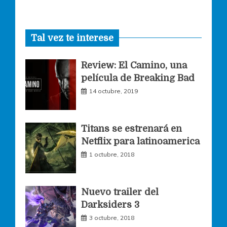
a
n
w
Tal vez te interese
c
s
i
Review: El Camino, una
e
t
t
película de Breaking Bad
14 octubre, 2019
b
a
t
o
g
e
Titans se estrenará en
Netflix para latinoamerica
o
r
r
1 octubre, 2018
k
a
Nuevo trailer del
Darksiders 3
m
3 octubre, 2018