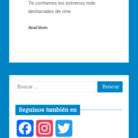
Te contamos los estrenos más
destacados de cine
Read More.
Buscar:
Seguinos también en
F
I
T