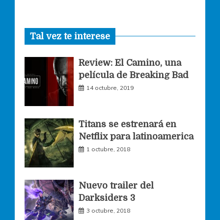
a
n
w
Tal vez te interese
c
s
i
Review: El Camino, una
e
t
t
película de Breaking Bad
14 octubre, 2019
b
a
t
o
g
e
Titans se estrenará en
Netflix para latinoamerica
o
r
r
1 octubre, 2018
k
a
Nuevo trailer del
Darksiders 3
m
3 octubre, 2018