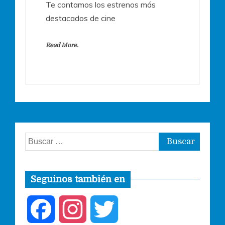
Te contamos los estrenos más
destacados de cine
Read More.
Buscar:
Seguinos también en
F
I
T