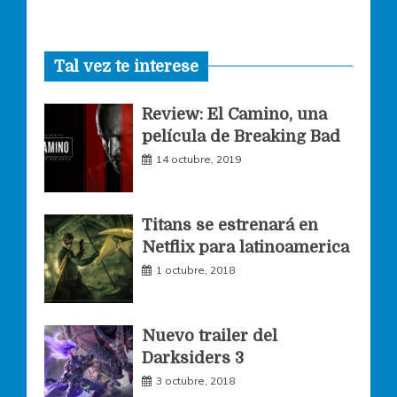
a
n
w
Tal vez te interese
c
s
i
Review: El Camino, una
e
t
t
película de Breaking Bad
14 octubre, 2019
b
a
t
o
g
e
Titans se estrenará en
Netflix para latinoamerica
o
r
r
1 octubre, 2018
k
a
Nuevo trailer del
Darksiders 3
m
3 octubre, 2018