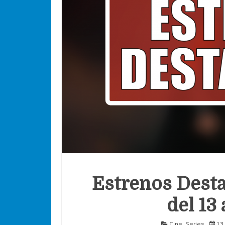
Estrenos Desta
del 13 
Cine
,
Series
13 