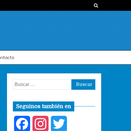
ntacto
Buscar:
Seguinos también en
F
I
T