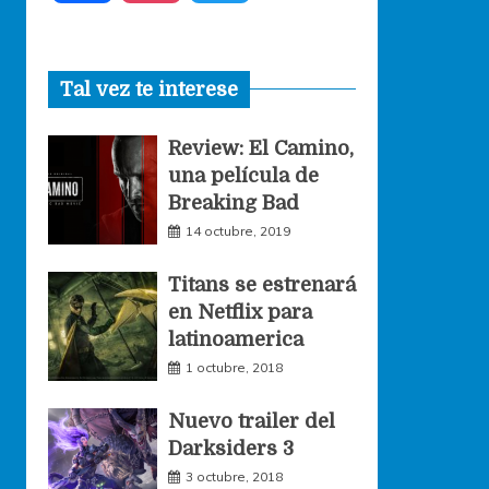
a
n
w
Tal vez te interese
c
s
i
Review: El Camino,
e
t
t
una película de
Breaking Bad
b
a
t
14 octubre, 2019
o
g
e
Titans se estrenará
en Netflix para
o
r
r
latinoamerica
1 octubre, 2018
k
a
Nuevo trailer del
Darksiders 3
m
3 octubre, 2018