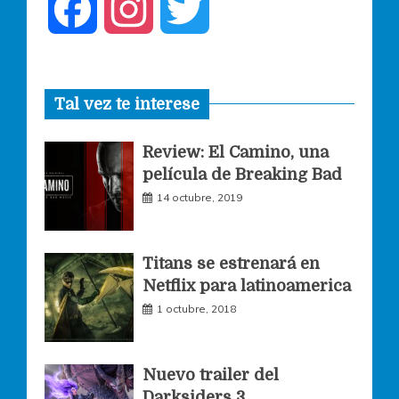
F
I
T
a
n
w
Tal vez te interese
c
s
i
Review: El Camino, una
e
t
t
película de Breaking Bad
14 octubre, 2019
b
a
t
o
g
e
Titans se estrenará en
Netflix para latinoamerica
o
r
r
1 octubre, 2018
k
a
Nuevo trailer del
Darksiders 3