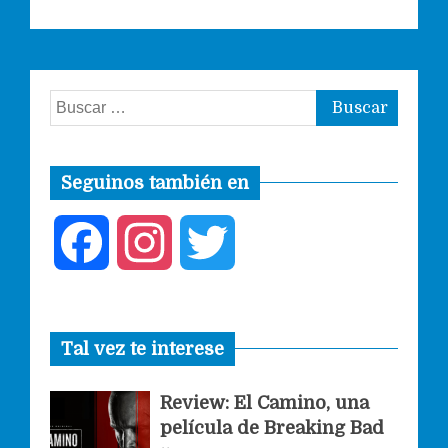
Buscar:
Seguinos también en
F
I
T
a
n
w
Tal vez te interese
c
s
i
Review: El Camino, una
e
t
t
película de Breaking Bad