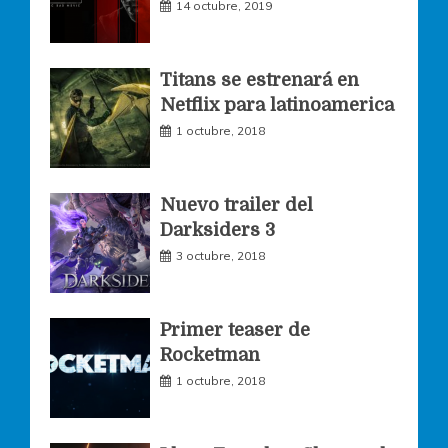
14 octubre, 2019
b
a
t
o
g
e
Titans se estrenará en
Netflix para latinoamerica
o
r
r
1 octubre, 2018
k
a
Nuevo trailer del
Darksiders 3
m
3 octubre, 2018
Primer teaser de
Rocketman
1 octubre, 2018