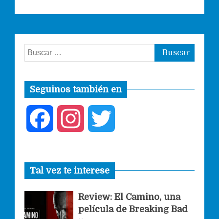
Buscar:
Seguinos también en
F
I
T
a
n
w
Tal vez te interese
c
s
i
Review: El Camino, una
e
t
t
película de Breaking Bad