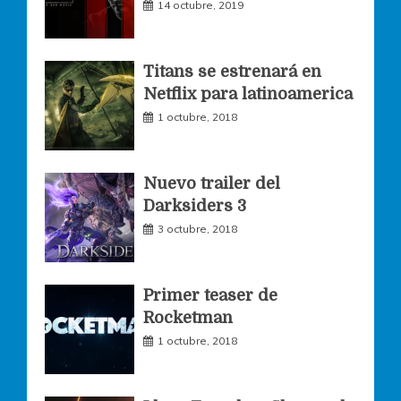
14 octubre, 2019
b
a
t
o
g
e
Titans se estrenará en
Netflix para latinoamerica
o
r
r
1 octubre, 2018
k
a
Nuevo trailer del
Darksiders 3
m
3 octubre, 2018
Primer teaser de
Rocketman
1 octubre, 2018