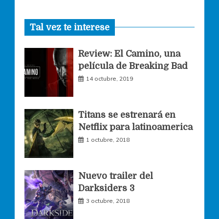
a
n
w
Tal vez te interese
c
s
i
Review: El Camino, una
e
t
t
película de Breaking Bad
14 octubre, 2019
b
a
t
o
g
e
Titans se estrenará en
Netflix para latinoamerica
o
r
r
1 octubre, 2018
k
a
Nuevo trailer del
Darksiders 3
m
3 octubre, 2018