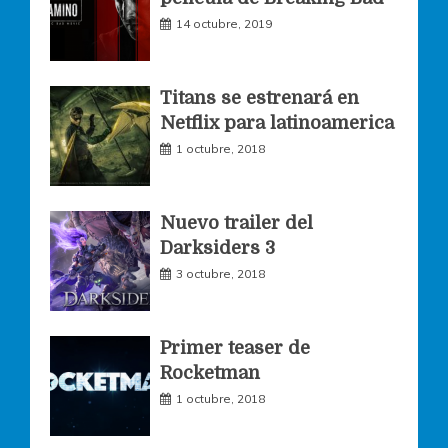
14 octubre, 2019
b
a
t
o
g
e
Titans se estrenará en
Netflix para latinoamerica
o
r
r
1 octubre, 2018
k
a
Nuevo trailer del
Darksiders 3
m
3 octubre, 2018
Primer teaser de
Rocketman
1 octubre, 2018