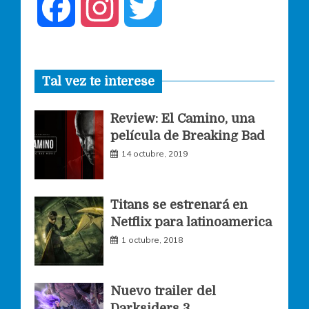
F
I
T
a
n
w
Tal vez te interese
c
s
i
Review: El Camino, una
e
t
t
película de Breaking Bad
14 octubre, 2019
b
a
t
o
g
e
Titans se estrenará en
Netflix para latinoamerica
o
r
r
1 octubre, 2018
k
a
Nuevo trailer del
Darksiders 3