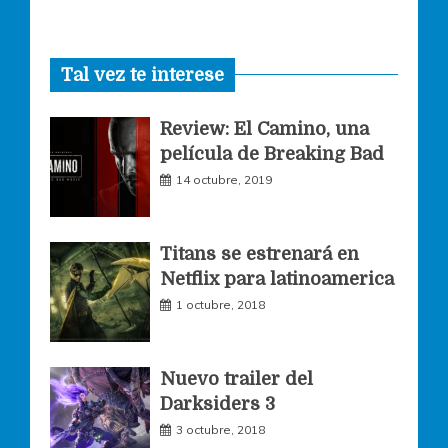
a
n
w
Tal vez te interese
c
s
i
Review: El Camino, una
e
t
t
película de Breaking Bad
14 octubre, 2019
b
a
t
o
g
e
Titans se estrenará en
Netflix para latinoamerica
o
r
r
1 octubre, 2018
k
a
Nuevo trailer del
Darksiders 3
m
3 octubre, 2018