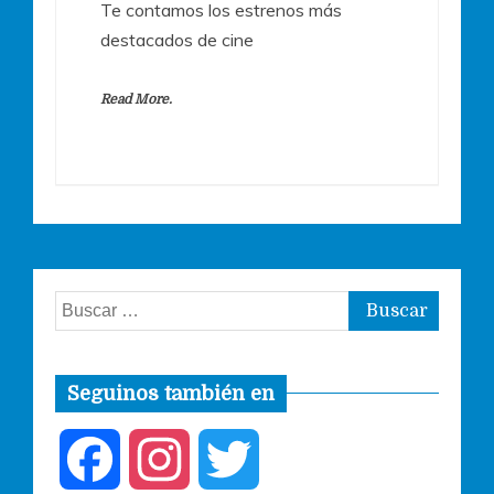
Te contamos los estrenos más
destacados de cine
Read More.
Buscar:
Seguinos también en
F
I
T