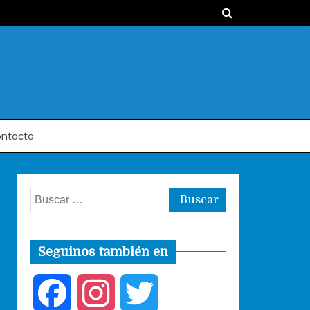
ntacto
Buscar:
Seguinos también en
F
I
T