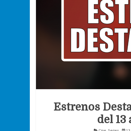
Estrenos Desta
del 13 
Cine
,
Series
13 