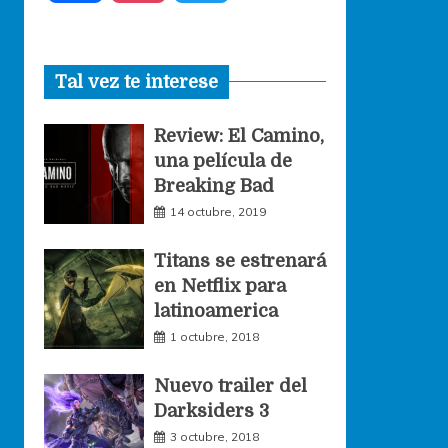
a
n
w
Tal vez te interese
c
s
i
Review: El Camino,
e
t
t
una película de
Breaking Bad
b
a
t
14 octubre, 2019
o
g
e
Titans se estrenará
en Netflix para
o
r
r
latinoamerica
1 octubre, 2018
k
a
Nuevo trailer del
Darksiders 3
m
3 octubre, 2018