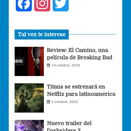
F
I
T
a
n
w
Tal vez te interese
c
s
i
Review: El Camino, una
e
t
t
película de Breaking Bad
14 octubre, 2019
b
a
t
o
g
e
Titans se estrenará en
Netflix para latinoamerica
o
r
r
1 octubre, 2018
k
a
Nuevo trailer del
Darksiders 3