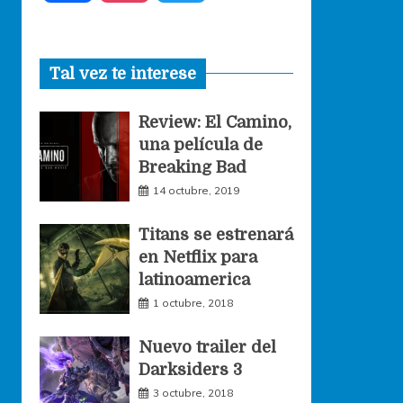
a
n
w
Tal vez te interese
c
s
i
Review: El Camino,
e
t
t
una película de
Breaking Bad
b
a
t
14 octubre, 2019
o
g
e
Titans se estrenará
en Netflix para
o
r
r
latinoamerica
1 octubre, 2018
k
a
Nuevo trailer del
Darksiders 3
m
3 octubre, 2018