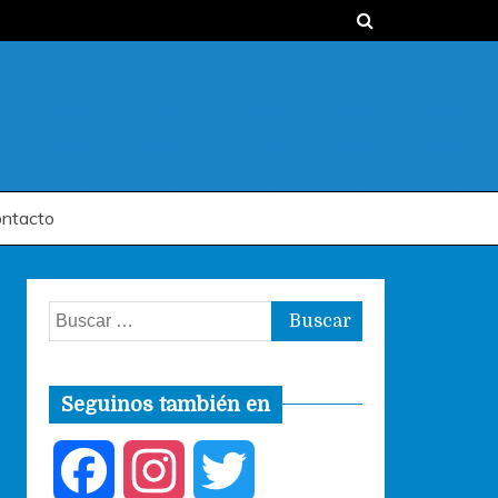
ntacto
Buscar:
Seguinos también en
F
I
T