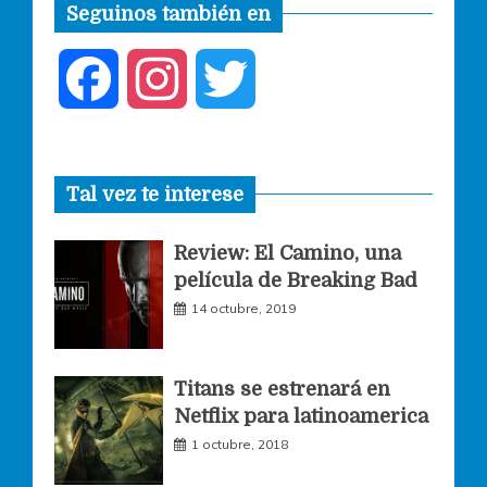
Seguinos también en
F
I
T
a
n
w
Tal vez te interese
c
s
i
Review: El Camino, una
e
t
t
película de Breaking Bad
14 octubre, 2019
b
a
t
o
g
e
Titans se estrenará en
Netflix para latinoamerica
o
r
r
1 octubre, 2018