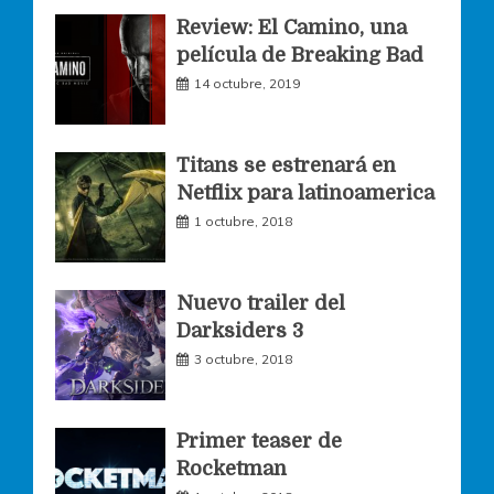
Review: El Camino, una
e
t
t
película de Breaking Bad
14 octubre, 2019
b
a
t
o
g
e
Titans se estrenará en
Netflix para latinoamerica
o
r
r
1 octubre, 2018
k
a
Nuevo trailer del
Darksiders 3
m
3 octubre, 2018
Primer teaser de
Rocketman