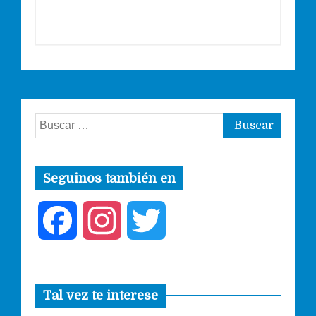
Buscar:
Seguinos también en
F
I
T
a
n
w
Tal vez te interese
c
s
i