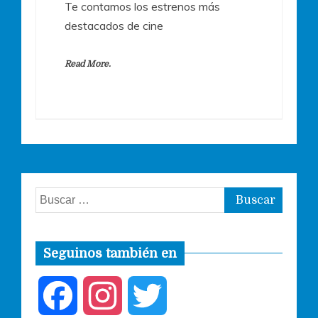
Te contamos los estrenos más
destacados de cine
Read More.
Buscar:
Seguinos también en
F
I
T