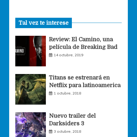
a
n
w
Tal vez te interese
c
s
i
Review: El Camino, una
e
t
t
película de Breaking Bad
14 octubre, 2019
b
a
t
o
g
e
Titans se estrenará en
Netflix para latinoamerica
o
r
r
1 octubre, 2018
k
a
Nuevo trailer del
Darksiders 3
m
3 octubre, 2018