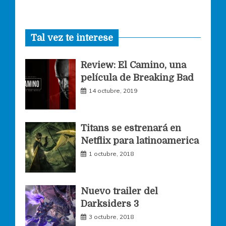
a
n
w
Tal vez te interese
c
s
i
Review: El Camino, una
e
t
t
película de Breaking Bad
14 octubre, 2019
b
a
t
o
g
e
Titans se estrenará en
Netflix para latinoamerica
o
r
r
1 octubre, 2018
k
a
Nuevo trailer del
Darksiders 3
m
3 octubre, 2018