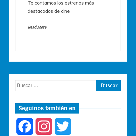
Te contamos los estrenos más
destacados de cine
Read More.
Buscar:
Seguinos también en
F
I
T