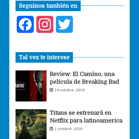
Seguinos también en
F
I
T
a
n
w
Tal vez te interese
c
s
i
Review: El Camino, una
e
t
t
película de Breaking Bad
14 octubre, 2019
b
a
t
o
g
e
Titans se estrenará en
Netflix para latinoamerica
o
r
r
1 octubre, 2018