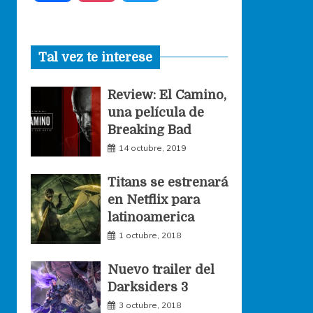
a
n
w
Tal vez te interese
c
s
i
Review: El Camino,
e
t
t
una película de
Breaking Bad
b
a
t
14 octubre, 2019
o
g
e
Titans se estrenará
en Netflix para
o
r
r
latinoamerica
1 octubre, 2018
k
a
Nuevo trailer del
Darksiders 3
m
3 octubre, 2018