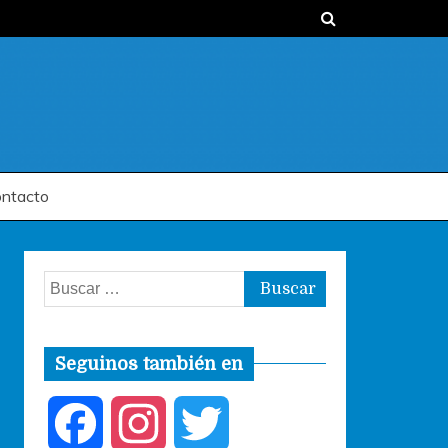
ntacto
Buscar:
Seguinos también en
F
I
T