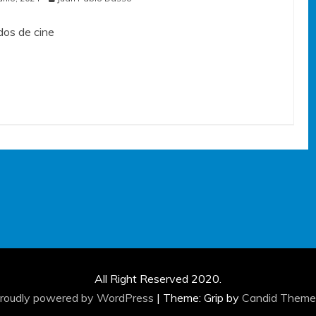
os de cine
All Right Reserved 2020.
roudly powered by WordPress
|
Theme: Grip by
Candid Theme