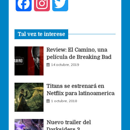
F
I
T
a
n
w
Tal vez te interese
c
s
i
Review: El Camino, una
e
t
t
película de Breaking Bad
14 octubre, 2019
b
a
t
o
g
e
Titans se estrenará en
Netflix para latinoamerica
o
r
r
1 octubre, 2018
k
a
Nuevo trailer del
Darksiders 3