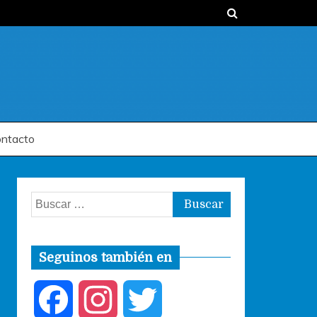
ntacto
Buscar:
Seguinos también en
F
I
T