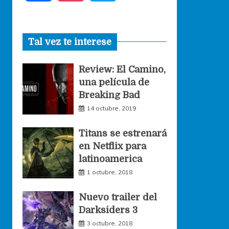
a
n
w
Tal vez te interese
c
s
i
Review: El Camino,
e
t
t
una película de
Breaking Bad
b
a
t
14 octubre, 2019
o
g
e
Titans se estrenará
en Netflix para
o
r
r
latinoamerica
1 octubre, 2018
k
a
Nuevo trailer del
Darksiders 3
m
3 octubre, 2018