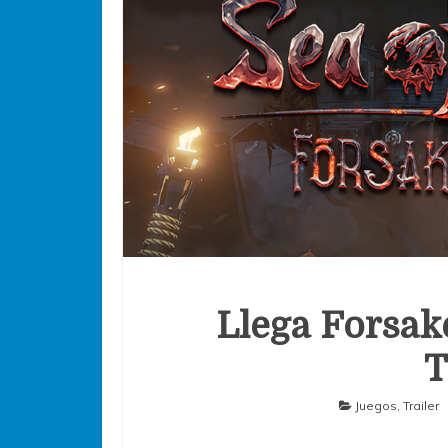
Llega Forsak
T
Juegos
,
Trailer