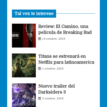
a
n
w
Tal vez te interese
c
s
i
Review: El Camino, una
e
t
t
película de Breaking Bad
14 octubre, 2019
b
a
t
o
g
e
Titans se estrenará en
Netflix para latinoamerica
o
r
r
1 octubre, 2018
k
a
Nuevo trailer del
Darksiders 3
m
3 octubre, 2018