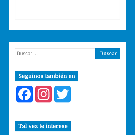
Buscar:
Seguinos también en
F
I
T
a
n
w
Tal vez te interese
c
s
i