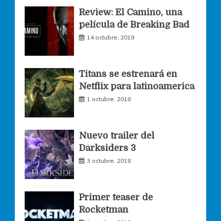
Review: El Camino, una
e
t
t
película de Breaking Bad
14 octubre, 2019
b
a
t
o
g
e
Titans se estrenará en
Netflix para latinoamerica
o
r
r
1 octubre, 2018
k
a
Nuevo trailer del
Darksiders 3
m
3 octubre, 2018
Primer teaser de
Rocketman