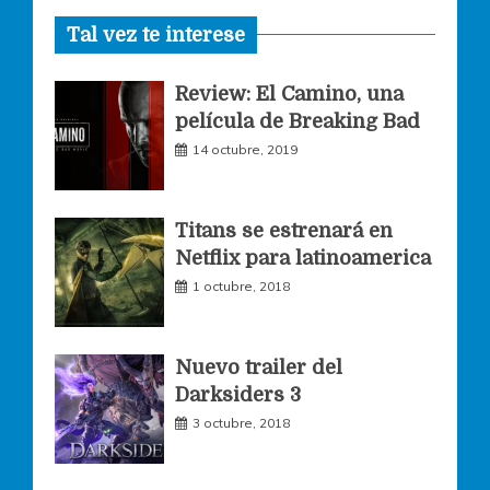
Tal vez te interese
c
s
i
Review: El Camino, una
e
t
t
película de Breaking Bad
14 octubre, 2019
b
a
t
o
g
e
Titans se estrenará en
Netflix para latinoamerica
o
r
r
1 octubre, 2018
k
a
Nuevo trailer del
Darksiders 3
m
3 octubre, 2018