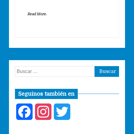
Read More.
Buscar:
Seguinos también en
F
I
T
a
n
w