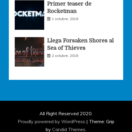
Primer teaser de
Rocketman
1 octubre, 2018
Llega Forsaken Shores al
Sea of Thieves
2 octubre, 2018
All Right Reserved 2020.
Proudly powered by WordPress
|
Theme: Grip
by
Candid Themes
.