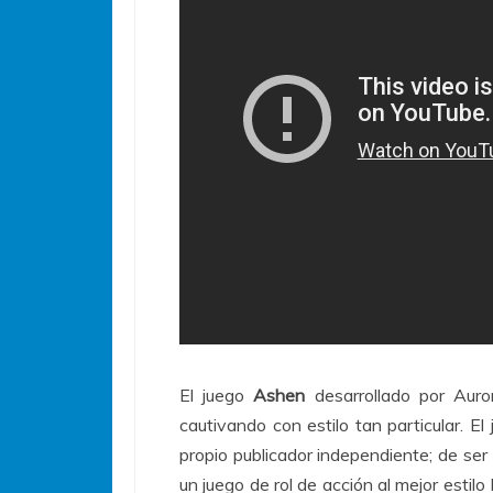
El juego
Ashen
desarrollado por Auro
cautivando con estilo tan particular. E
propio publicador independiente; de ser 
un juego de rol de acción al mejor estil