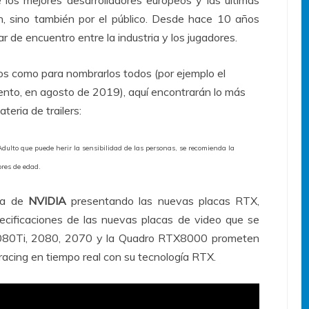
e los mejores desarrolladores europeos y las últimas
en, sino también por el público. Desde hace 10 años
 de encuentro entre la industria y los jugadores.
s como para nombrarlos todos (por ejemplo el
nto, en agosto de 2019), aquí encontrarán lo más
ria de trailers:
Adulto que puede herir la sensibilidad de las personas, se recomienda la
ores de edad.
cia de
NVIDIA
presentando las nuevas placas RTX,
cificaciones de las nuevas placas de video que se
2080Ti, 2080, 2070 y la Quadro RTX8000 prometen
tracing en tiempo real con su tecnología RTX.