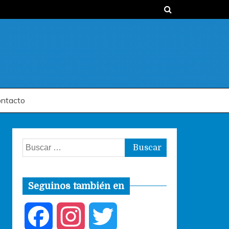
ntacto
Buscar:
Seguinos también en
F
I
T