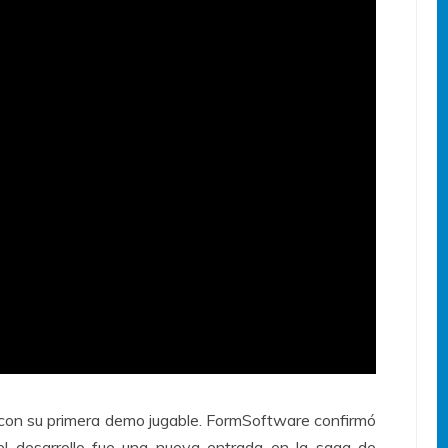
con su primera demo jugable. FormSoftware confirmó
 desarrollo fue una nueva entrada en la saga de