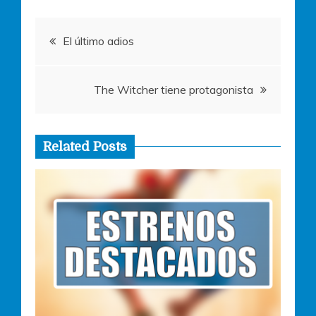
o
p
er
Navegación
k
El último adios
de
The Witcher tiene protagonista
entradas
Related Posts