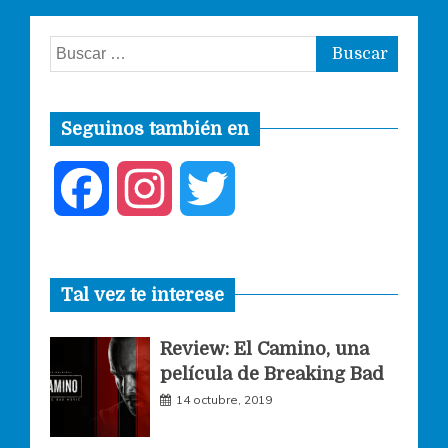
Buscar:
Seguinos también en
F
I
T
a
n
w
Tal vez te interese
c
s
i
Review: El Camino, una
e
t
t
película de Breaking Bad
14 octubre, 2019
b
a
t