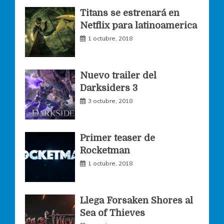
o
g
e
Titans se estrenará en
Netflix para latinoamerica
o
r
r
1 octubre, 2018
k
a
Nuevo trailer del
Darksiders 3
m
3 octubre, 2018
Primer teaser de
Rocketman
1 octubre, 2018
Llega Forsaken Shores al
Sea of Thieves