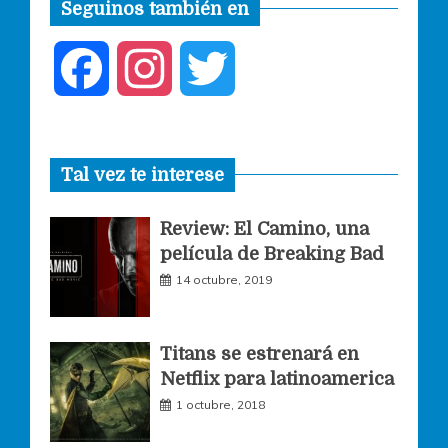
Seguinos también en
F
I
T
a
n
w
Tal vez te interese
c
s
i
Review: El Camino, una
e
t
t
película de Breaking Bad
14 octubre, 2019
b
a
t
o
g
e
Titans se estrenará en
Netflix para latinoamerica
o
r
r
1 octubre, 2018