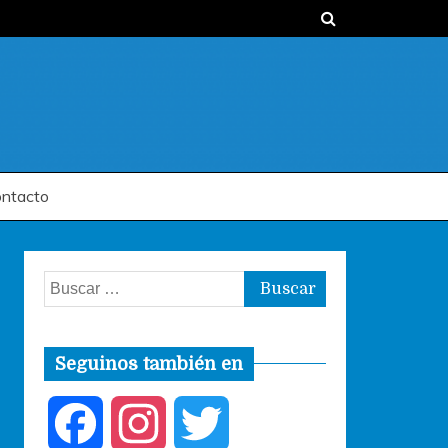
ntacto
Buscar:
Seguinos también en
F
I
T