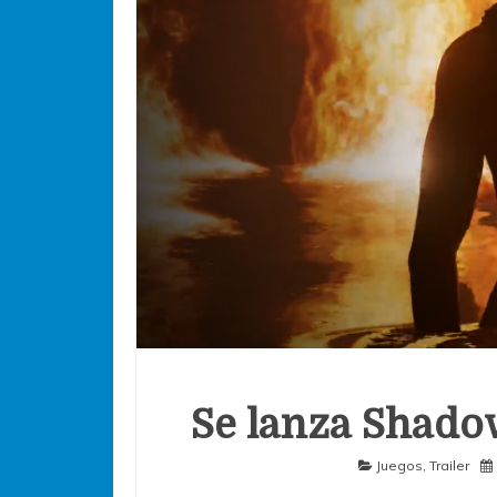
Se lanza Shado
Juegos
,
Trailer