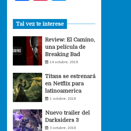
a
n
w
Tal vez te interese
c
s
i
Review: El Camino,
e
t
t
una película de
Breaking Bad
b
a
t
14 octubre, 2019
o
g
e
Titans se estrenará
en Netflix para
o
r
r
latinoamerica
1 octubre, 2018
k
a
Nuevo trailer del
Darksiders 3
m
3 octubre, 2018